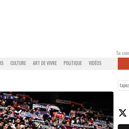
Se con
US
CULTURE
ART DE VIVRE
POLITIQUE
VIDÉOS