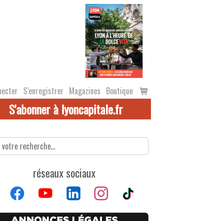
Voir
necter
S’enregistrer
Magazines
Boutique
le
S'abonner à lyoncapitale.fr
panier
réseaux sociaux