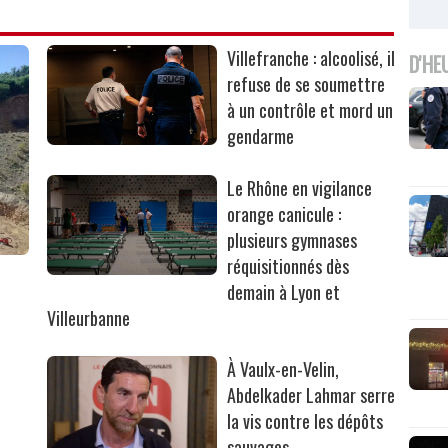
Villefranche : alcoolisé, il
D'HE
refuse de se soumettre
à un contrôle et mord un
gendarme
Le Rhône en vigilance
orange canicule :
plusieurs gymnases
réquisitionnés dès
r
demain à Lyon et
Villeurbanne
À Vaulx-en-Velin,
Abdelkader Lahmar serre
la vis contre les dépôts
sauvages