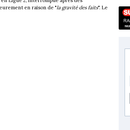
r en Ligue 2, interrompue après des
eurement en raison de "
la gravité des faits
". Le