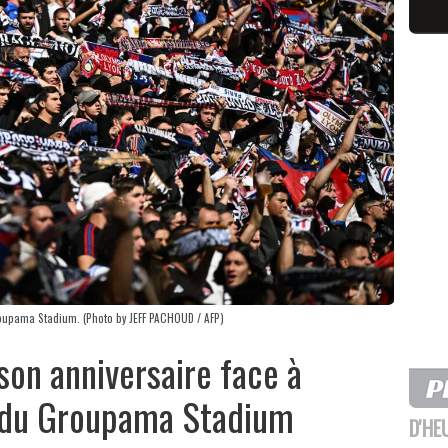
roupama Stadium. (Photo by JEFF PACHOUD / AFP)
son anniversaire face à
s du Groupama Stadium
D'HE