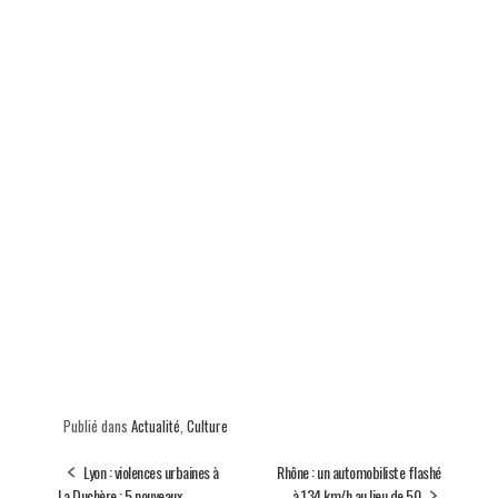
Publié dans
Actualité
,
Culture
Lyon : violences urbaines à
Rhône : un automobiliste flashé
La Duchère : 5 nouveaux
à 134 km/h au lieu de 50