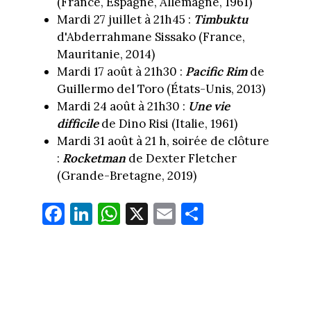
(France, Espagne, Allemagne, 1961)
Mardi 27 juillet à 21h45 :
Timbuktu
d'Abderrahmane Sissako (France,
Mauritanie, 2014)
Mardi 17 août à 21h30 :
Pacific Rim
de
Guillermo del Toro (États-Unis, 2013)
Mardi 24 août à 21h30 :
Une vie
difficile
de Dino Risi (Italie, 1961)
Mardi 31 août à 21 h, soirée de clôture
:
Rocketman
de Dexter Fletcher
(Grande-Bretagne, 2019)
Fa
Li
W
X
E
Pa
ce
nk
ha
m
rt
bo
ed
ts
ail
ag
ok
In
Ap
er
p