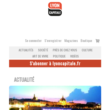
Accéder
au
contenu
Voir
Se connecter
S’enregistrer
Magazines
Boutique
le
ACTUALITÉS
SOCIÉTÉ
PRÈS DE CHEZ VOUS
CULTURE
panier
ART DE VIVRE
POLITIQUE
VIDÉOS
S'abonner à lyoncapitale.fr
ACTUALITÉ