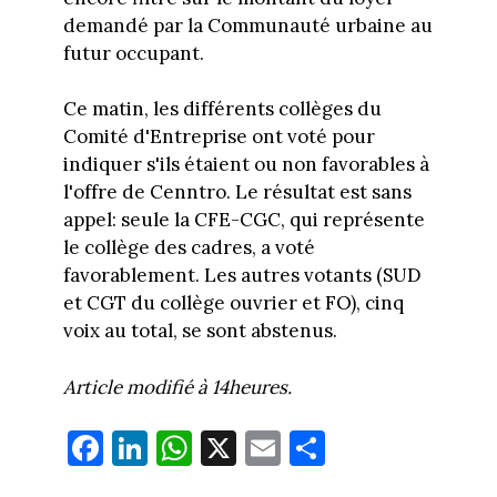
demandé par la Communauté urbaine au
futur occupant.
Ce matin, les différents collèges du
Comité d'Entreprise ont voté pour
indiquer s'ils étaient ou non favorables à
l'offre de Cenntro. Le résultat est sans
appel: seule la CFE-CGC, qui représente
le collège des cadres, a voté
favorablement. Les autres votants (SUD
et CGT du collège ouvrier et FO), cinq
voix au total, se sont abstenus.
Article modifié à 14heures.
Fa
Li
W
X
E
Pa
ce
nk
ha
m
rt