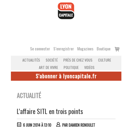
Accéder
au
contenu
Voir
Se connecter
S’enregistrer
Magazines
Boutique
le
ACTUALITÉS
SOCIÉTÉ
PRÈS DE CHEZ VOUS
CULTURE
panier
ART DE VIVRE
POLITIQUE
VIDÉOS
S'abonner à lyoncapitale.fr
ACTUALITÉ
L'affaire SITL en trois points
6 JUIN 2014 À 13:10
PAR
DAMIEN RENOULET