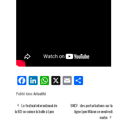
Fa
Li
W
X
E
Pa
ce
nk
ha
m
rt
Publié dans
Actualité
bo
ed
ts
ail
ag
ok
In
Ap
er
Le festival international de
SNCF : des perturbations sur la
la BD se coince la bulle à Lyon
ligne Lyon Mâcon ce vendredi
p
matin