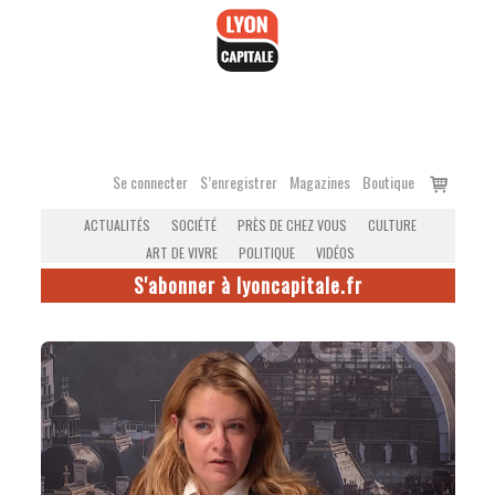
Accéder
au
contenu
Voir
Se connecter
S’enregistrer
Magazines
Boutique
le
ACTUALITÉS
SOCIÉTÉ
PRÈS DE CHEZ VOUS
CULTURE
panier
ART DE VIVRE
POLITIQUE
VIDÉOS
S'abonner à lyoncapitale.fr