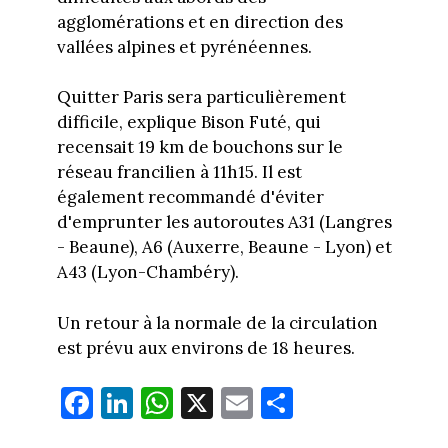
agglomérations et en direction des
vallées alpines et pyrénéennes.
Quitter Paris sera particulièrement
difficile, explique Bison Futé, qui
recensait 19 km de bouchons sur le
réseau francilien à 11h15. Il est
également recommandé d'éviter
d'emprunter les autoroutes A31 (Langres
- Beaune), A6 (Auxerre, Beaune - Lyon) et
A43 (Lyon-Chambéry).
Un retour à la normale de la circulation
est prévu aux environs de 18 heures.
Fa
Li
W
X
E
Pa
ce
nk
ha
m
rt