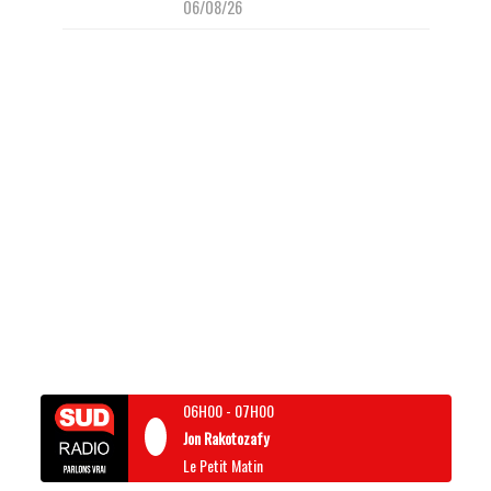
06/08/26
06H00
-
07H00
Jon Rakotozafy
Le Petit Matin