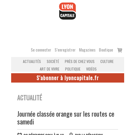
Accéder
au
contenu
Voir
Se connecter
S’enregistrer
Magazines
Boutique
le
ACTUALITÉS
SOCIÉTÉ
PRÈS DE CHEZ VOUS
CULTURE
panier
ART DE VIVRE
POLITIQUE
VIDÉOS
S'abonner à lyoncapitale.fr
ACTUALITÉ
Journée classée orange sur les routes ce
samedi