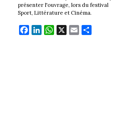
présenter l'ouvrage, lors du festival
Sport, Littérature et Cinéma.
Fa
Li
W
X
E
Pa
ce
nk
ha
m
rt
bo
ed
ts
ail
ag
ok
In
Ap
er
p