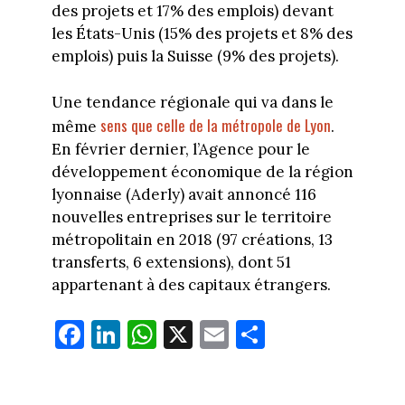
des projets et 17% des emplois) devant
les États-Unis (15% des projets et 8% des
emplois) puis la Suisse (9% des projets).
Une tendance régionale qui va dans le
sens que celle de la métropole de Lyon
même
.
En février dernier, l’Agence pour le
développement économique de la région
lyonnaise (Aderly) avait annoncé 116
nouvelles entreprises sur le territoire
métropolitain en 2018 (97 créations, 13
transferts, 6 extensions), dont 51
appartenant à des capitaux étrangers.
Fa
Li
W
X
E
Pa
ce
nk
ha
m
rt
bo
ed
ts
ail
ag