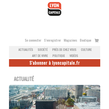
Accéder
au
contenu
Voir
Se connecter
S’enregistrer
Magazines
Boutique
le
ACTUALITÉS
SOCIÉTÉ
PRÈS DE CHEZ VOUS
CULTURE
panier
ART DE VIVRE
POLITIQUE
VIDÉOS
S'abonner à lyoncapitale.fr
ACTUALITÉ