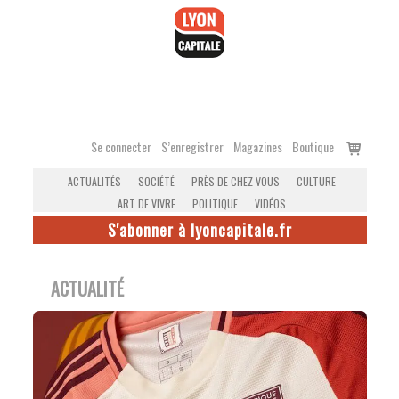
Accéder
au
contenu
Voir
Se connecter
S’enregistrer
Magazines
Boutique
le
ACTUALITÉS
SOCIÉTÉ
PRÈS DE CHEZ VOUS
CULTURE
panier
ART DE VIVRE
POLITIQUE
VIDÉOS
S'abonner à lyoncapitale.fr
ACTUALITÉ