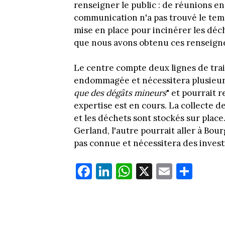
renseigner le public : de réunions en
communication n'a pas trouvé le tem
mise en place pour incinérer les dé
que nous avons obtenu ces renseign
Le centre compte deux lignes de trai
endommagée et nécessitera plusieurs
que des dégâts mineurs
" et pourrait 
expertise est en cours. La collecte
et les déchets sont stockés sur place
Gerland, l'autre pourrait aller à Bour
pas connue et nécessitera des invest
Fa
Li
W
X
E
Pa
ce
nk
ha
m
rt
bo
ed
ts
ail
ag
ok
In
Ap
er