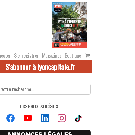
Voir
necter
S’enregistrer
Magazines
Boutique
le
S'abonner à lyoncapitale.fr
panier
réseaux sociaux