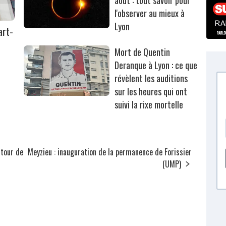
l'observer au mieux à
Lyon
art-
Mort de Quentin
Deranque à Lyon : ce que
révèlent les auditions
sur les heures qui ont
suivi la rixe mortelle
utour de
Meyzieu : inauguration de la permanence de Forissier
(UMP)