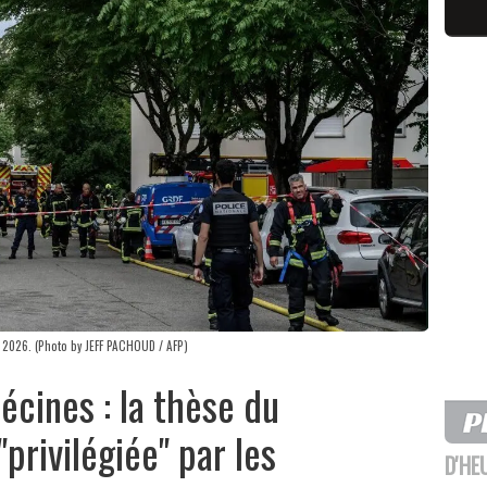
 2026. (Photo by JEFF PACHOUD / AFP)
écines : la thèse du
rivilégiée" par les
D'HE