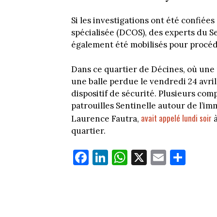
Si les investigations ont été confiées 
spécialisée (DCOS), des experts du Se
également été mobilisés pour procéd
Dans ce quartier de Décines, où une 
une balle perdue le vendredi 24 avril
dispositif de sécurité. Plusieurs co
patrouilles Sentinelle autour de l’i
avait appelé lundi soir
Laurence Fautra,
quartier.
Fa
Li
W
X
E
Pa
ce
nk
ha
m
rt
bo
ed
ts
ail
ag
ok
In
Ap
er