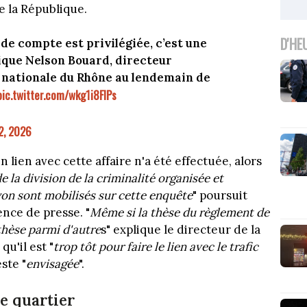
e la République.
D'HE
de compte est privilégiée, c’est une
ique Nelson Bouard, directeur
 nationale du Rhône au lendemain de
pic.twitter.com/wkg1i8FIPs
2, 2026
 lien avec cette affaire n'a été effectuée, alors
 la division de la criminalité organisée et
Lyon sont mobilisés sur cette enquête
" poursuit
nce de presse. "
Même si la thèse du règlement de
thèse parmi d'autre
s" explique le directeur de la
u'il est "
trop tôt pour faire le lien avec le trafic
este "
envisagée
".
e quartier