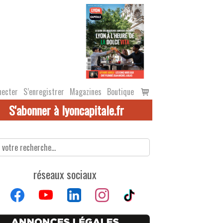
Voir
necter
S’enregistrer
Magazines
Boutique
le
S'abonner à lyoncapitale.fr
panier
réseaux sociaux