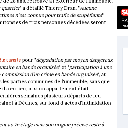
de 28 ans, retrouvé à l'extérieur de l'immeuble.
 quartier
" a détaillé Thierry Dran. "
Aucune
ctimes n'est connue pour trafic de stupéfiants
"
 autopsies de trois personnes décédées seront
ête ouverte
pour "
dégradation par moyen dangereux
ntaire en bande organisée
" et "
participation à une
la commission d’un crime en bande organisée
", au
s les parties communes de l'immeuble, sans que
 il a eu lieu, ni si un appartement était
dernières semaines plusieurs départs de feu
rainet à Décines, sur fond d'actes d'intimidation
ent au 7e étage mais son origine précise reste à