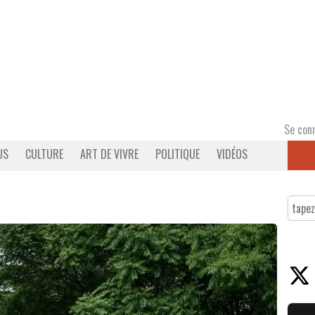
Se con
US
CULTURE
ART DE VIVRE
POLITIQUE
VIDÉOS