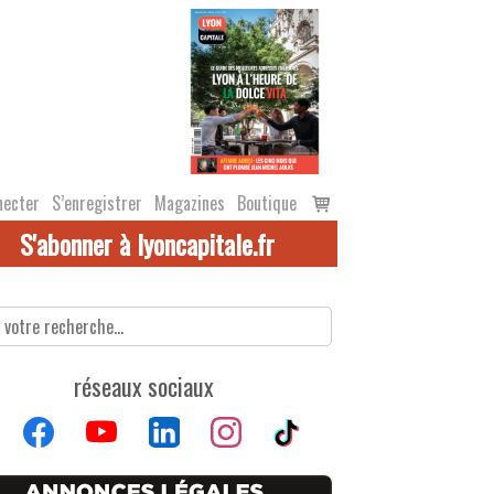
Voir
necter
S’enregistrer
Magazines
Boutique
le
S'abonner à lyoncapitale.fr
panier
réseaux sociaux