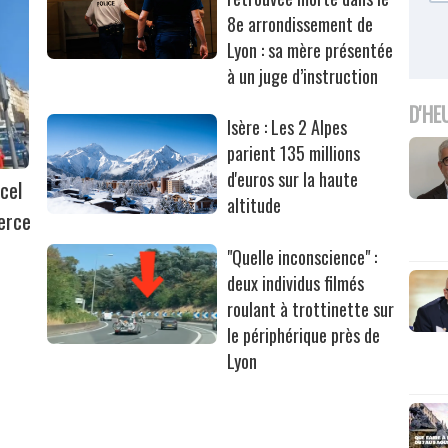
8e arrondissement de
Lyon : sa mère présentée
à un juge d’instruction
D'HE
Isère : Les 2 Alpes
parient 135 millions
d'euros sur la haute
cel
altitude
erce
"Quelle inconscience" :
deux individus filmés
roulant à trottinette sur
le périphérique près de
Lyon