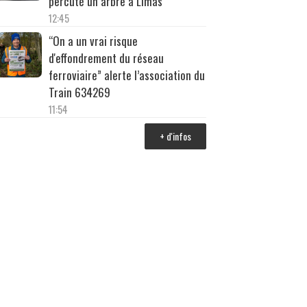
percuté un arbre à Limas
12:45
“On a un vrai risque
d'effondrement du réseau
ferroviaire” alerte l’association du
Train 634269
11:54
+ d'infos