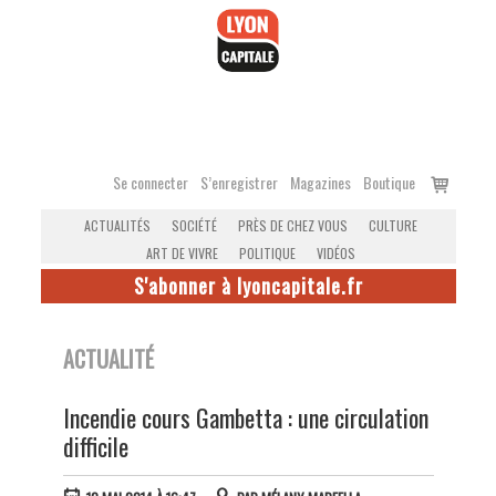
Accéder
au
contenu
Voir
Se connecter
S’enregistrer
Magazines
Boutique
le
ACTUALITÉS
SOCIÉTÉ
PRÈS DE CHEZ VOUS
CULTURE
panier
ART DE VIVRE
POLITIQUE
VIDÉOS
S'abonner à lyoncapitale.fr
ACTUALITÉ
Incendie cours Gambetta : une circulation
difficile