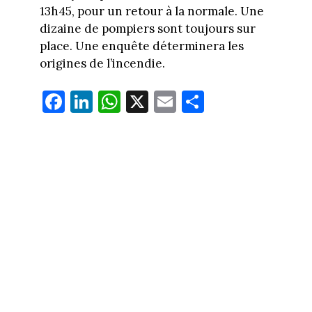
13h45, pour un retour à la normale. Une
dizaine de pompiers sont toujours sur
place. Une enquête déterminera les
origines de l’incendie.
Fa
Li
W
X
E
Pa
ce
nk
ha
m
rt
bo
ed
ts
ail
ag
ok
In
Ap
er
p