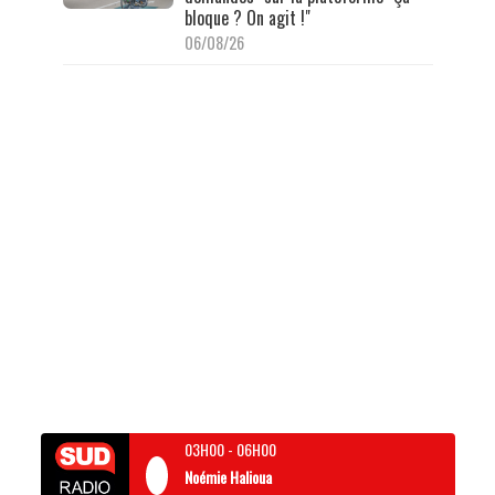
bloque ? On agit !"
06/08/26
03H00
-
06H00
Noémie Halioua