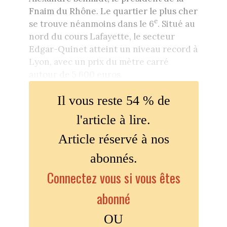
Fnaim du Rhône. Le quartier le plus cher
e
se trouve néanmoins dans le 6
. Situé au
nord du cours Lafayette, le secteur
Edgar-Quinet atteint un niveau record à
Lyon, avec un prix du mètre carré
autour de 5 600 euros.
Il vous reste 54 % de
l'article à lire.
Article réservé à nos
abonnés.
Connectez vous si vous êtes
abonné
OU