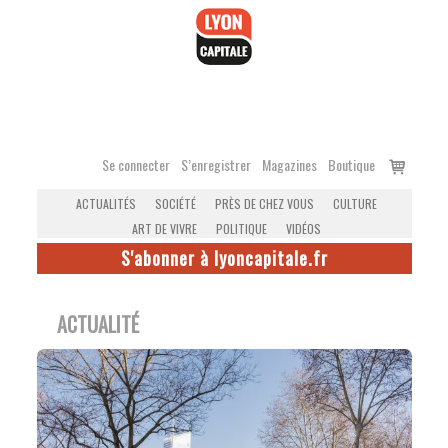
Accéder
au
contenu
Voir
Se connecter
S’enregistrer
Magazines
Boutique
le
ACTUALITÉS
SOCIÉTÉ
PRÈS DE CHEZ VOUS
CULTURE
panier
ART DE VIVRE
POLITIQUE
VIDÉOS
S'abonner à lyoncapitale.fr
ACTUALITÉ