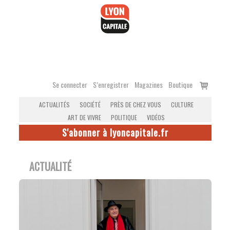
Accéder
au
contenu
Voir
Se connecter
S’enregistrer
Magazines
Boutique
le
ACTUALITÉS
SOCIÉTÉ
PRÈS DE CHEZ VOUS
CULTURE
panier
ART DE VIVRE
POLITIQUE
VIDÉOS
S'abonner à lyoncapitale.fr
ACTUALITÉ