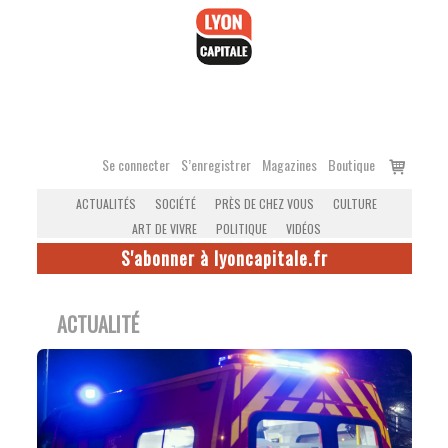
Accéder
au
contenu
Voir
Se connecter
S’enregistrer
Magazines
Boutique
le
ACTUALITÉS
SOCIÉTÉ
PRÈS DE CHEZ VOUS
CULTURE
panier
ART DE VIVRE
POLITIQUE
VIDÉOS
S'abonner à lyoncapitale.fr
ACTUALITÉ