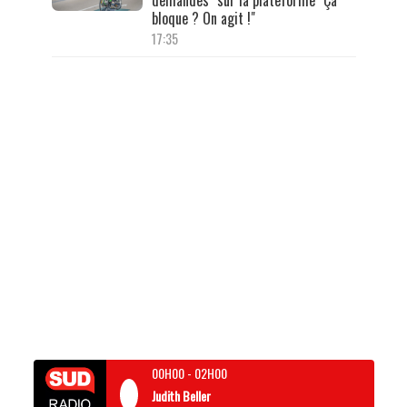
bloque ? On agit !"
17:35
00H00
-
02H00
Judith Beller