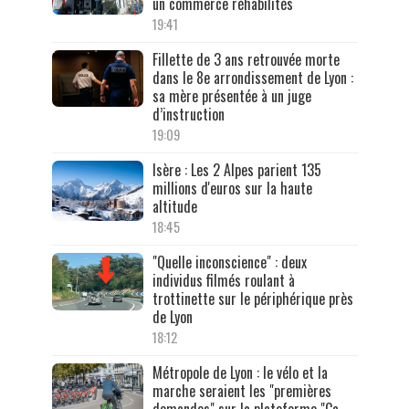
un commerce réhabilités
19:41
Fillette de 3 ans retrouvée morte
dans le 8e arrondissement de Lyon :
sa mère présentée à un juge
d’instruction
19:09
Isère : Les 2 Alpes parient 135
millions d'euros sur la haute
altitude
18:45
"Quelle inconscience" : deux
individus filmés roulant à
trottinette sur le périphérique près
de Lyon
18:12
Métropole de Lyon : le vélo et la
marche seraient les "premières
demandes" sur la plateforme "Ça