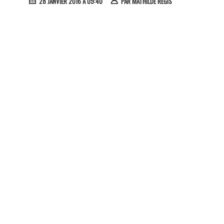
28 JANVIER 2016 À 09:40
PAR
MATHILDE RÉGIS