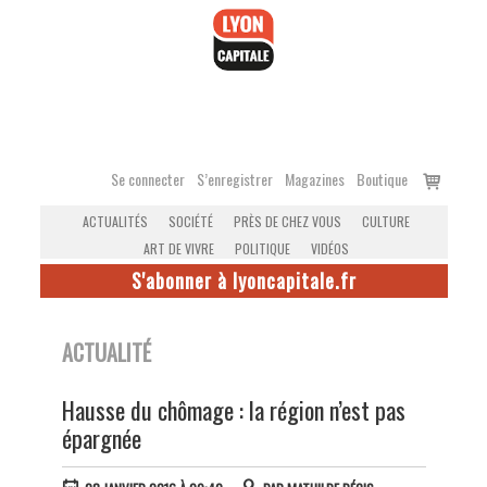
Accéder
au
contenu
Voir
Se connecter
S’enregistrer
Magazines
Boutique
le
ACTUALITÉS
SOCIÉTÉ
PRÈS DE CHEZ VOUS
CULTURE
panier
ART DE VIVRE
POLITIQUE
VIDÉOS
S'abonner à lyoncapitale.fr
ACTUALITÉ
Hausse du chômage : la région n’est pas
épargnée