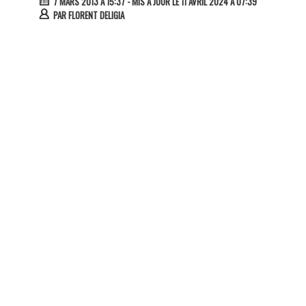
7 MARS 2013 À 15:37
- MIS À JOUR LE 11 AVRIL 2024 À 07:39
PAR
FLORENT DELIGIA