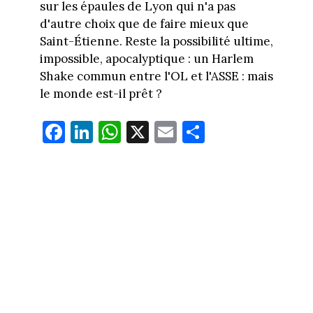
sur les épaules de Lyon qui n'a pas
d'autre choix que de faire mieux que
Saint-Étienne. Reste la possibilité ultime,
impossible, apocalyptique : un Harlem
Shake commun entre l'OL et l'ASSE : mais
le monde est-il prêt ?
Fa
Li
W
X
E
Pa
ce
nk
ha
m
rt
bo
ed
ts
ail
ag
ok
In
Ap
er
p