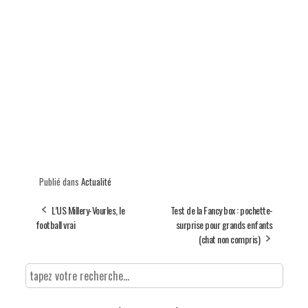
Publié dans
Actualité
L’US Millery-Vourles, le
Test de la Fancy box : pochette-
football vrai
surprise pour grands enfants
(chat non compris)