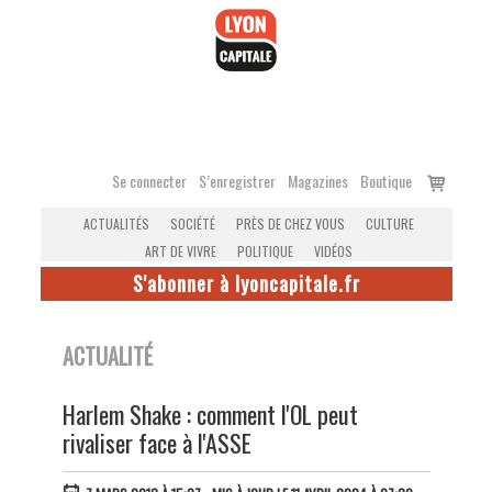
Accéder
au
contenu
Voir
Se connecter
S’enregistrer
Magazines
Boutique
le
ACTUALITÉS
SOCIÉTÉ
PRÈS DE CHEZ VOUS
CULTURE
panier
ART DE VIVRE
POLITIQUE
VIDÉOS
S'abonner à lyoncapitale.fr
ACTUALITÉ
Harlem Shake : comment l'OL peut
rivaliser face à l'ASSE