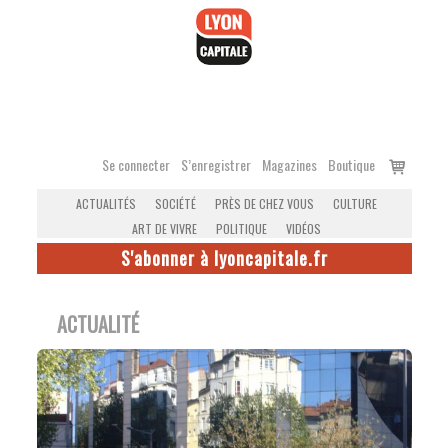
Accéder
au
contenu
Voir
Se connecter
S’enregistrer
Magazines
Boutique
le
ACTUALITÉS
SOCIÉTÉ
PRÈS DE CHEZ VOUS
CULTURE
panier
ART DE VIVRE
POLITIQUE
VIDÉOS
S'abonner à lyoncapitale.fr
ACTUALITÉ