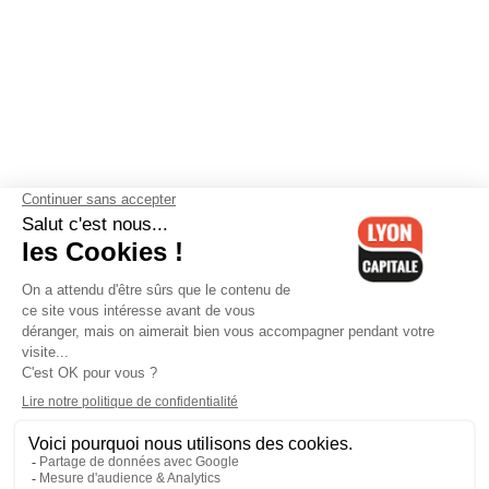
Contactez-nous
-
Mentions légales
-
CGV
-
Politique de
confidentialité
-
Gestion des cookies
-
Lyon Capitale TV
-
Archives