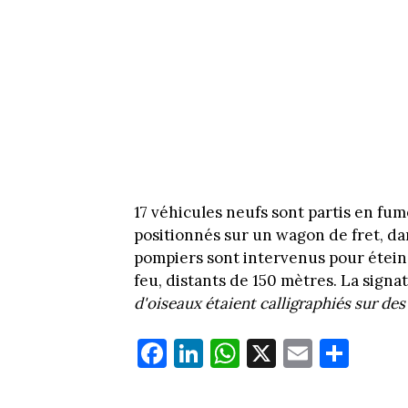
17 véhicules neufs sont partis en fum
positionnés sur un wagon de fret, dan
pompiers sont intervenus pour éteind
feu, distants de 150 mètres. La signat
d'oiseaux étaient calligraphiés sur des
Fa
Li
W
X
E
Pa
ce
nk
ha
m
rt