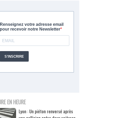
URE EN HEURE
Lyon : Un piéton renversé après
une collision entre deux voitures