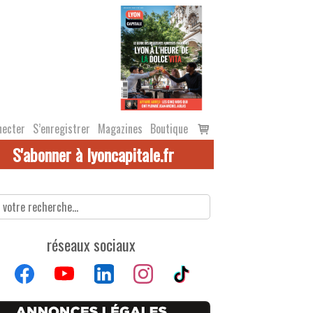
Voir
necter
S’enregistrer
Magazines
Boutique
le
S'abonner à lyoncapitale.fr
panier
réseaux sociaux