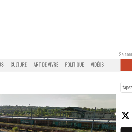
Se con
US
CULTURE
ART DE VIVRE
POLITIQUE
VIDÉOS