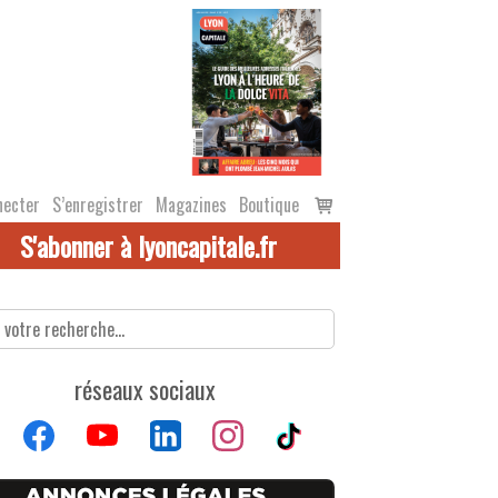
Voir
necter
S’enregistrer
Magazines
Boutique
le
S'abonner à lyoncapitale.fr
panier
réseaux sociaux