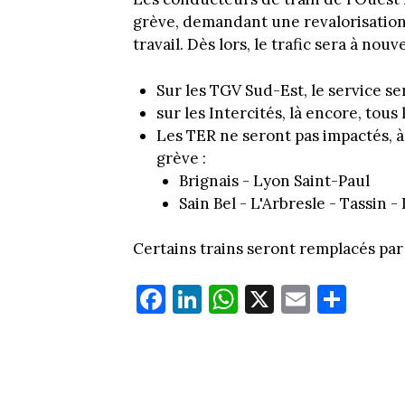
grève, demandant une revalorisation 
travail. Dès lors, le trafic sera à no
Sur les TGV Sud-Est, le service s
sur les Intercités, là encore, tous 
Les TER ne seront pas impactés, à
grève :
Brignais - Lyon Saint-Paul
Sain Bel - L'Arbresle - Tassin -
Certains trains seront remplacés par
Fa
Li
W
X
E
Pa
ce
nk
ha
m
rt
bo
ed
ts
ail
ag
ok
In
Ap
er