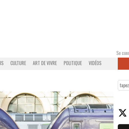
Se con
US
CULTURE
ART DE VIVRE
POLITIQUE
VIDÉOS