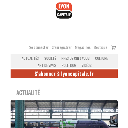
Accéder
au
contenu
Voir
Se connecter
S’enregistrer
Magazines
Boutique
le
ACTUALITÉS
SOCIÉTÉ
PRÈS DE CHEZ VOUS
CULTURE
panier
ART DE VIVRE
POLITIQUE
VIDÉOS
S'abonner à lyoncapitale.fr
ACTUALITÉ