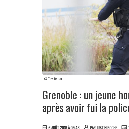
. © Tim Douet
Grenoble : un jeune h
après avoir fui la polic
6 AOÛT 2019 À 09:48
PAR
JUSTIN BOCHE