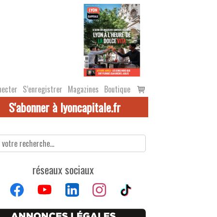
Voir
necter
S’enregistrer
Magazines
Boutique
le
S'abonner à lyoncapitale.fr
panier
réseaux sociaux