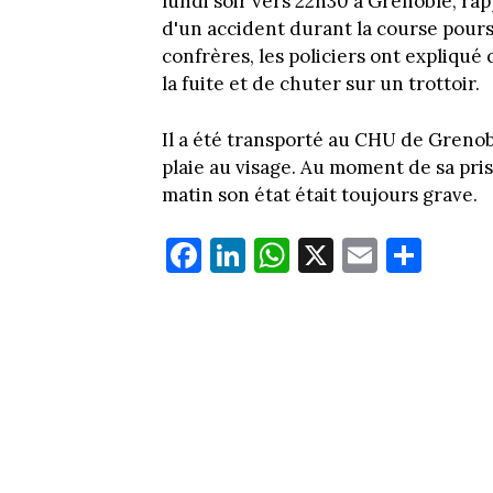
lundi soir vers 22h30 à Grenoble, ra
d'un accident durant la course poursu
confrères, les policiers ont expliqué 
la fuite et de chuter sur un trottoir.
Il a été transporté au CHU de Grenob
plaie au visage. Au moment de sa pris
matin son état était toujours grave.
Fa
Li
W
X
E
Pa
ce
nk
ha
m
rt
bo
ed
ts
ail
ag
ok
In
Ap
er
p