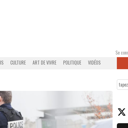
Se con
US
CULTURE
ART DE VIVRE
POLITIQUE
VIDÉOS