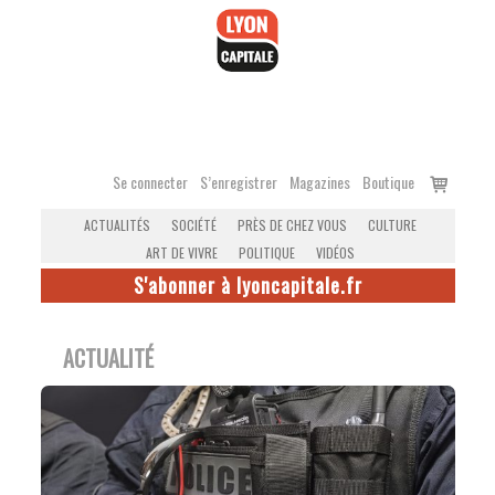
Accéder
au
contenu
Voir
Se connecter
S’enregistrer
Magazines
Boutique
le
ACTUALITÉS
SOCIÉTÉ
PRÈS DE CHEZ VOUS
CULTURE
panier
ART DE VIVRE
POLITIQUE
VIDÉOS
S'abonner à lyoncapitale.fr
ACTUALITÉ