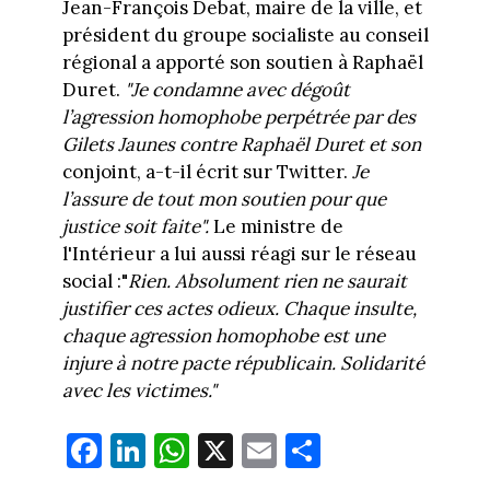
Jean-François Debat, maire de la ville, et
président du groupe socialiste au conseil
régional a apporté son soutien à Raphaël
Duret.
"Je condamne avec dégoût
l’agression homophobe perpétrée par des
Gilets Jaunes contre Raphaël Duret et son
conjoint, a-t-il écrit sur Twitter.
Je
l’assure de tout mon soutien pour que
justice soit faite".
Le ministre de
l'Intérieur a lui aussi réagi sur le réseau
social :"
Rien. Absolument rien ne saurait
justifier ces actes odieux. Chaque insulte,
chaque agression homophobe est une
injure à notre pacte républicain. Solidarité
avec les victimes."
Fa
Li
W
X
E
Pa
ce
nk
ha
m
rt