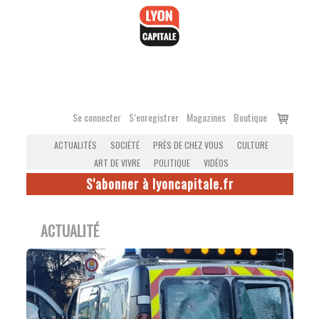
Accéder
au
contenu
Voir
Se connecter
S’enregistrer
Magazines
Boutique
le
ACTUALITÉS
SOCIÉTÉ
PRÈS DE CHEZ VOUS
CULTURE
panier
ART DE VIVRE
POLITIQUE
VIDÉOS
S'abonner à lyoncapitale.fr
ACTUALITÉ