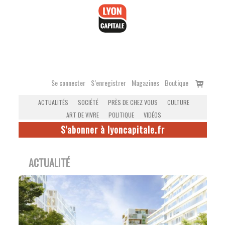
Accéder
au
contenu
Voir
Se connecter
S’enregistrer
Magazines
Boutique
le
ACTUALITÉS
SOCIÉTÉ
PRÈS DE CHEZ VOUS
CULTURE
panier
ART DE VIVRE
POLITIQUE
VIDÉOS
S'abonner à lyoncapitale.fr
ACTUALITÉ