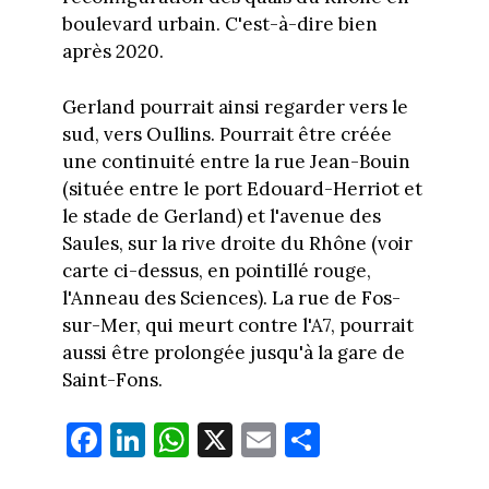
boulevard urbain. C'est-à-dire bien
après 2020.
Gerland pourrait ainsi regarder vers le
sud, vers Oullins. Pourrait être créée
une continuité entre la rue Jean-Bouin
(située entre le port Edouard-Herriot et
le stade de Gerland) et l'avenue des
Saules, sur la rive droite du Rhône (voir
carte ci-dessus, en pointillé rouge,
l'Anneau des Sciences). La rue de Fos-
sur-Mer, qui meurt contre l'A7, pourrait
aussi être prolongée jusqu'à la gare de
Saint-Fons.
Fa
Li
W
X
E
Pa
ce
nk
ha
m
rt