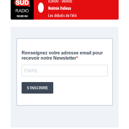
03H00
-
06H00
Noémie Halioua
Les débats de l'été