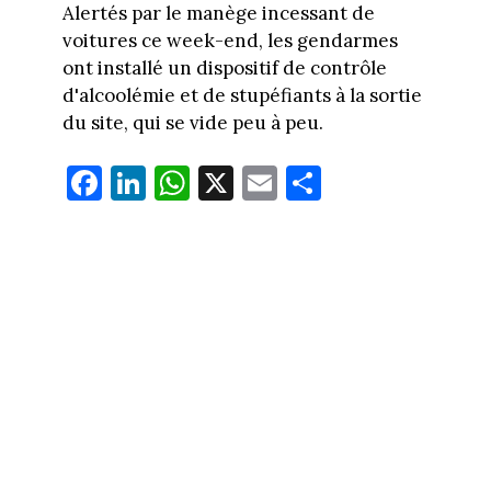
Alertés par le manège incessant de
voitures ce week-end, les gendarmes
ont installé un dispositif de contrôle
d'alcoolémie et de stupéfiants à la sortie
du site, qui se vide peu à peu.
Fa
Li
W
X
E
Pa
ce
nk
ha
m
rt
bo
ed
ts
ail
ag
ok
In
Ap
er
p