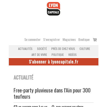
Accéder
au
contenu
Voir
Se connecter
S’enregistrer
Magazines
Boutique
le
ACTUALITÉS
SOCIÉTÉ
PRÈS DE CHEZ VOUS
CULTURE
panier
ART DE VIVRE
POLITIQUE
VIDÉOS
S'abonner à lyoncapitale.fr
ACTUALITÉ
Free-party pluvieuse dans l'Ain pour 300
teufeurs