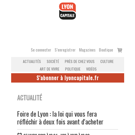
Accéder
au
contenu
Voir
Se connecter
S’enregistrer
Magazines
Boutique
le
ACTUALITÉS
SOCIÉTÉ
PRÈS DE CHEZ VOUS
CULTURE
panier
ART DE VIVRE
POLITIQUE
VIDÉOS
S'abonner à lyoncapitale.fr
ACTUALITÉ
Foire de Lyon : la loi qui vous fera
réfléchir à deux fois avant d'acheter