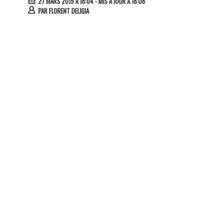
27 MARS 2019 À 18:04
- MIS À JOUR À 18:08
PAR
FLORENT DELIGIA