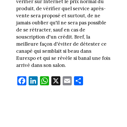
vérifier sur Internet le prix normal du
produit, de vérifier quel service après-
vente sera proposé et surtout, de ne
jamais oublier qu'il ne sera pas possible
de se rétracter, sauf en cas de
souscription d'un crédit. Bref, la
meilleure façon d'éviter de détester ce
canapé qui semblait si beau dans
Eurexpo et qui se révèle si banal une fois
arrivé dans son salon.
Fa
Li
W
X
E
Pa
ce
nk
ha
m
rt
bo
ed
ts
ail
ag
ok
In
Ap
er
p