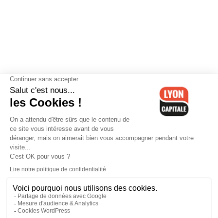
Contactez-nous
-
Mentions légales
-
CGV
-
Politique de
confidentialité
-
Gestion des cookies
-
Lyon Capitale TV
-
Archives
Lyon Capitale