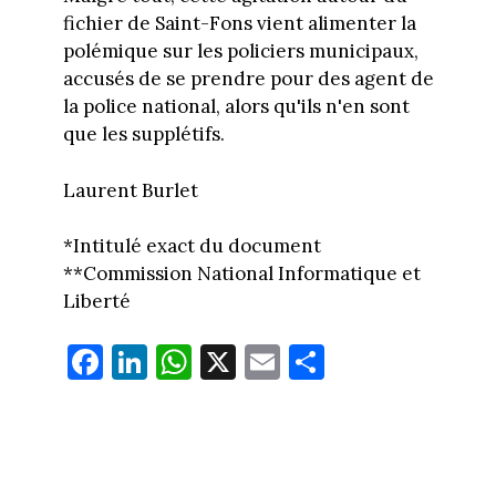
fichier de Saint-Fons vient alimenter la
polémique sur les policiers municipaux,
accusés de se prendre pour des agent de
la police national, alors qu'ils n'en sont
que les supplétifs.
Laurent Burlet
*Intitulé exact du document
**Commission National Informatique et
Liberté
Fa
Li
W
X
E
Pa
ce
nk
ha
m
rt
bo
ed
ts
ail
ag
ok
In
Ap
er