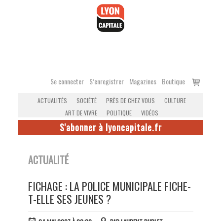
Accéder
au
contenu
Voir
Se connecter
S’enregistrer
Magazines
Boutique
le
ACTUALITÉS
SOCIÉTÉ
PRÈS DE CHEZ VOUS
CULTURE
panier
ART DE VIVRE
POLITIQUE
VIDÉOS
S'abonner à lyoncapitale.fr
ACTUALITÉ
FICHAGE : LA POLICE MUNICIPALE FICHE-
T-ELLE SES JEUNES ?