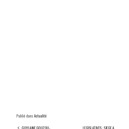
p
Publié dans
Actualité
GUYLAINE GOUZOU-
LEGISLATIVES : SIEGE A