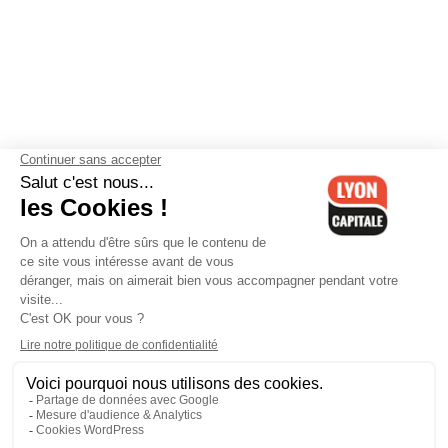
Contactez-nous
-
Mentions légales
-
CGV
-
Politique de
confidentialité
-
Gestion des cookies
-
Lyon Capitale TV
-
Archives
Lyon Capitale