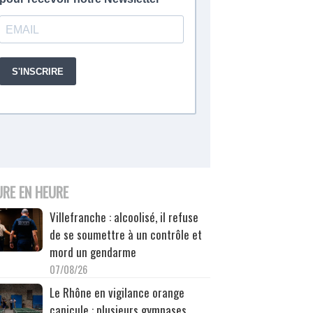
URE EN HEURE
Villefranche : alcoolisé, il refuse
de se soumettre à un contrôle et
mord un gendarme
07/08/26
Le Rhône en vigilance orange
canicule : plusieurs gymnases