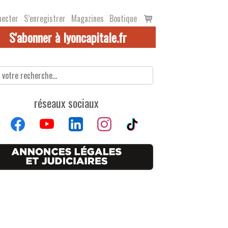
Voir
necter
S’enregistrer
Magazines
Boutique
le
S'abonner à lyoncapitale.fr
panier
réseaux sociaux