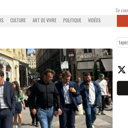
Se con
US
CULTURE
ART DE VIVRE
POLITIQUE
VIDÉOS