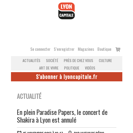
Accéder
au
contenu
Voir
Se connecter
S’enregistrer
Magazines
Boutique
le
ACTUALITÉS
SOCIÉTÉ
PRÈS DE CHEZ VOUS
CULTURE
panier
ART DE VIVRE
POLITIQUE
VIDÉOS
S'abonner à lyoncapitale.fr
ACTUALITÉ
En plein Paradise Papers, le concert de
Shakira à Lyon est annulé