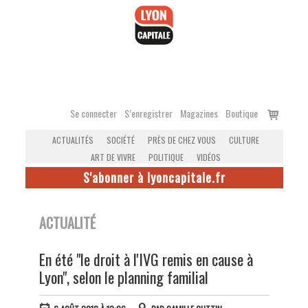
Accéder
au
contenu
Voir
Se connecter
S’enregistrer
Magazines
Boutique
le
ACTUALITÉS
SOCIÉTÉ
PRÈS DE CHEZ VOUS
CULTURE
panier
ART DE VIVRE
POLITIQUE
VIDÉOS
S'abonner à lyoncapitale.fr
ACTUALITÉ
En été "le droit à l'IVG remis en cause à
Lyon", selon le planning familial