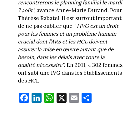
rencontrerons le planning familial le mardi
7 août",
avance Anne-Marie Durand. Pour
Thérèse Rabatel, il est surtout important
de ne pas oublier que
" l’IVG est un droit
pour les femmes et un problème humain
crucial dont l’ARS et les HCL doivent
assurer la mise en œuvre autant que de
besoin, dans les délais avec toute la
qualité nécessaire"
. En 2011, 4 302 femmes
ont subi une IVG dans les établissements
des HCL.
Fa
Li
W
X
E
Pa
ce
nk
ha
m
rt
bo
ed
ts
ail
ag
ok
In
Ap
er
p