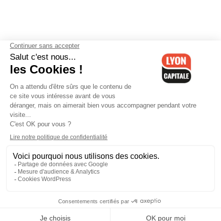
Contactez-nous
-
Mentions légales
-
CGV
-
Politique de
confidentialité
-
Gestion des cookies
-
Lyon Capitale TV
-
Archives
Lyon Capitale
Lyon Capitale - 51 avenue Maréchal Foch - CS 40091 - 69456 Lyon
Cedex 06