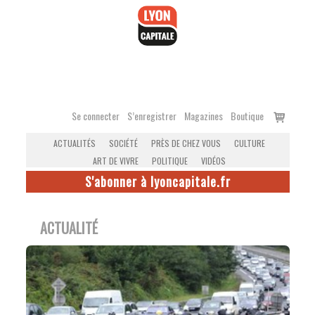
Accéder
au
contenu
Voir
Se connecter
S’enregistrer
Magazines
Boutique
le
ACTUALITÉS
SOCIÉTÉ
PRÈS DE CHEZ VOUS
CULTURE
panier
ART DE VIVRE
POLITIQUE
VIDÉOS
S'abonner à lyoncapitale.fr
ACTUALITÉ