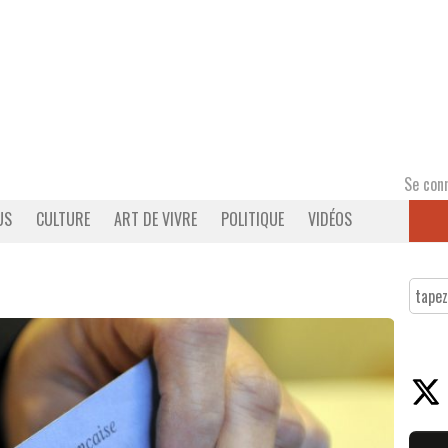
Se con
US
CULTURE
ART DE VIVRE
POLITIQUE
VIDÉOS