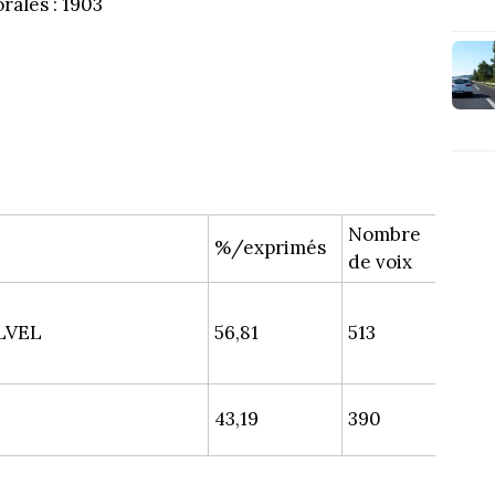
orales : 1903
Nombre
%/exprimés
de voix
ALVEL
56,81
513
43,19
390