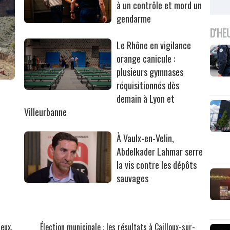
à un contrôle et mord un
gendarme
D'HE
Le Rhône en vigilance
orange canicule :
plusieurs gymnases
réquisitionnés dès
r
demain à Lyon et
Villeurbanne
À Vaulx-en-Velin,
Abdelkader Lahmar serre
la vis contre les dépôts
sauvages
ieux,
Élection municipale : les résultats à Cailloux-sur-