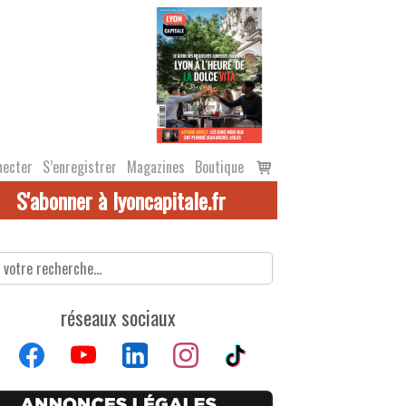
Voir
necter
S’enregistrer
Magazines
Boutique
le
S'abonner à lyoncapitale.fr
panier
réseaux sociaux