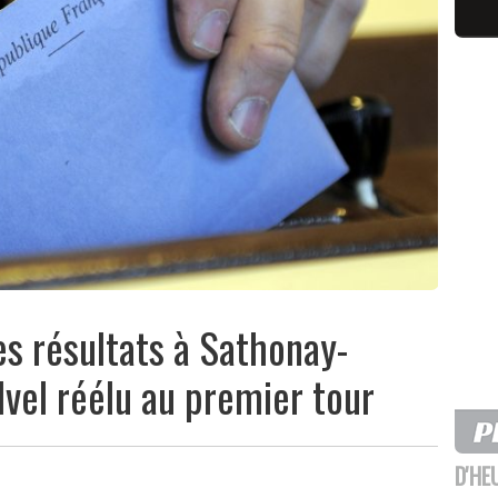
es résultats à Sathonay-
lvel réélu au premier tour
D'HE