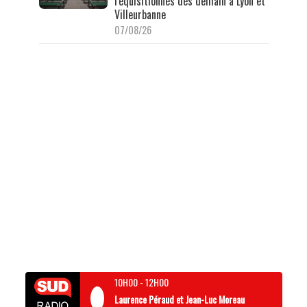
réquisitionnés dès demain à Lyon et
Villeurbanne
07/08/26
10H00
-
12H00
Laurence Péraud et Jean-Luc Moreau