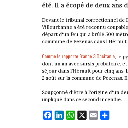
été. Il a écopé de deux ans
Devant le tribunal correctionnel de 
Villeurbanne a été reconnu coupable
départ d'un feu qui a brûlé 500 mètre
commune de Pezenas dans l'Hérault.
Comme le rapporte France 3 Occitanie
, le 
dont un an avec sursis probatoire, et 
séjour dans l'Hérault pour cinq ans. 
2 août sur la commune de Pezenas. Il 
Soupçonné d'être à l'origine d'un deu
impliqué dans ce second incendie.
Fa
Li
W
X
E
Pa
ce
nk
ha
m
rt