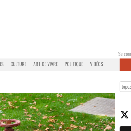
Se con
US
CULTURE
ART DE VIVRE
POLITIQUE
VIDÉOS