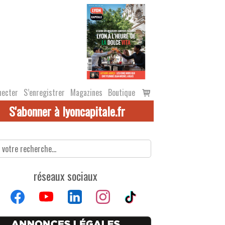
Voir
necter
S’enregistrer
Magazines
Boutique
le
S'abonner à lyoncapitale.fr
panier
réseaux sociaux