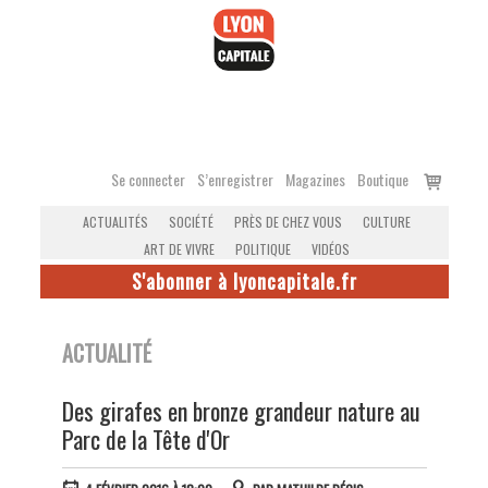
Accéder
au
contenu
Voir
Se connecter
S’enregistrer
Magazines
Boutique
le
ACTUALITÉS
SOCIÉTÉ
PRÈS DE CHEZ VOUS
CULTURE
panier
ART DE VIVRE
POLITIQUE
VIDÉOS
S'abonner à lyoncapitale.fr
ACTUALITÉ
Des girafes en bronze grandeur nature au
Parc de la Tête d'Or