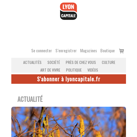
Accéder
au
contenu
Voir
Se connecter
S’enregistrer
Magazines
Boutique
le
ACTUALITÉS
SOCIÉTÉ
PRÈS DE CHEZ VOUS
CULTURE
panier
ART DE VIVRE
POLITIQUE
VIDÉOS
S'abonner à lyoncapitale.fr
ACTUALITÉ