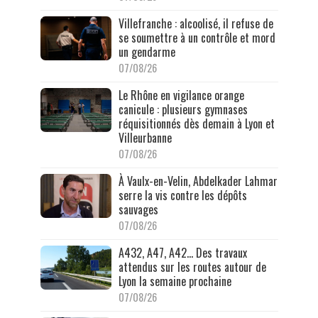
Villefranche : alcoolisé, il refuse de
se soumettre à un contrôle et mord
un gendarme
07/08/26
Le Rhône en vigilance orange
canicule : plusieurs gymnases
réquisitionnés dès demain à Lyon et
Villeurbanne
07/08/26
À Vaulx-en-Velin, Abdelkader Lahmar
serre la vis contre les dépôts
sauvages
07/08/26
A432, A47, A42… Des travaux
attendus sur les routes autour de
Lyon la semaine prochaine
07/08/26