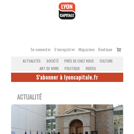
Accéder
au
contenu
Voir
Se connecter
S’enregistrer
Magazines
Boutique
le
ACTUALITÉS
SOCIÉTÉ
PRÈS DE CHEZ VOUS
CULTURE
panier
ART DE VIVRE
POLITIQUE
VIDÉOS
S'abonner à lyoncapitale.fr
ACTUALITÉ