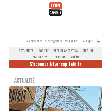
Accéder
au
contenu
Voir
Se connecter
S’enregistrer
Magazines
Boutique
le
ACTUALITÉS
SOCIÉTÉ
PRÈS DE CHEZ VOUS
CULTURE
panier
ART DE VIVRE
POLITIQUE
VIDÉOS
S'abonner à lyoncapitale.fr
ACTUALITÉ