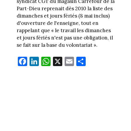
syndicat CGT du magasin Carrefour de la
Part-Dieu reprenait dès 2010 la liste des
dimanches et jours fériés (8 mai inclus)
d'ouverture de l'enseigne, tout en
rappelant que « le travail les dimanches
et jours fériés n'est pas une obligation, il
se fait sur la base du volontariat ».
Fa
Li
W
X
E
Pa
ce
nk
ha
m
rt
bo
ed
ts
ail
ag
ok
In
Ap
er
p