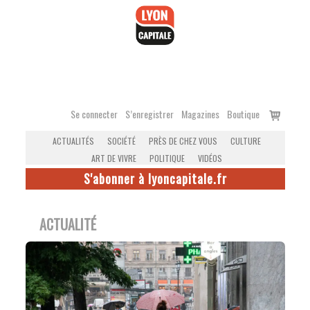
Accéder
au
contenu
Voir
Se connecter
S’enregistrer
Magazines
Boutique
le
ACTUALITÉS
SOCIÉTÉ
PRÈS DE CHEZ VOUS
CULTURE
panier
ART DE VIVRE
POLITIQUE
VIDÉOS
S'abonner à lyoncapitale.fr
ACTUALITÉ