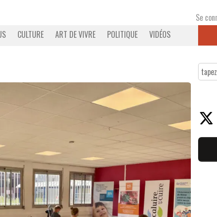
Se con
US
CULTURE
ART DE VIVRE
POLITIQUE
VIDÉOS