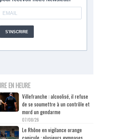
URE EN HEURE
Villefranche : alcoolisé, il refuse
de se soumettre à un contrôle et
mord un gendarme
07/08/26
Le Rhône en vigilance orange
canicule : plusieurs gymnases