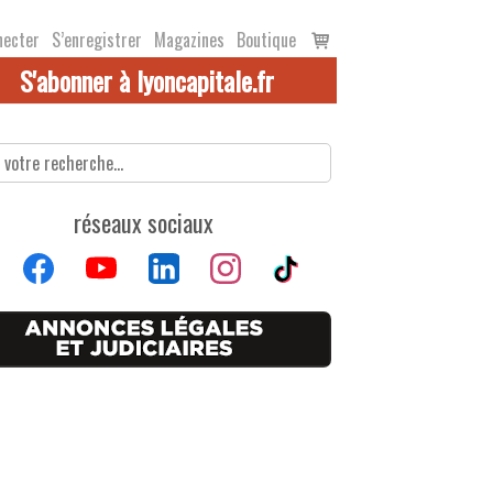
Voir
necter
S’enregistrer
Magazines
Boutique
le
S'abonner à lyoncapitale.fr
panier
réseaux sociaux