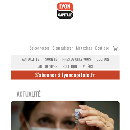
Accéder
au
contenu
Voir
Se connecter
S’enregistrer
Magazines
Boutique
le
ACTUALITÉS
SOCIÉTÉ
PRÈS DE CHEZ VOUS
CULTURE
panier
ART DE VIVRE
POLITIQUE
VIDÉOS
S'abonner à lyoncapitale.fr
ACTUALITÉ