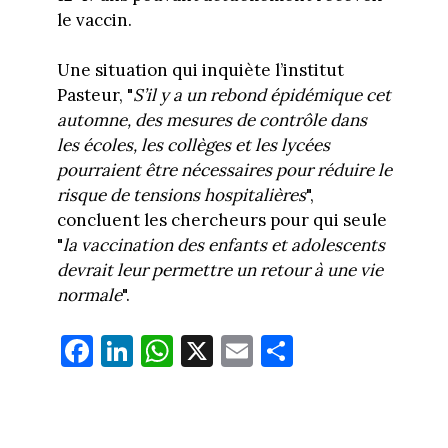
le vaccin.
Une situation qui inquiète l’institut
Pasteur, "
S’il y a un rebond épidémique cet
automne, des mesures de contrôle dans
les écoles, les collèges et les lycées
pourraient être nécessaires pour réduire le
risque de tensions hospitalières
",
concluent les chercheurs pour qui seule
"
la vaccination des enfants et adolescents
devrait leur permettre un retour à une vie
normale
".
Fa
Li
W
X
E
Pa
ce
nk
ha
m
rt
bo
ed
ts
ail
ag
ok
In
Ap
er