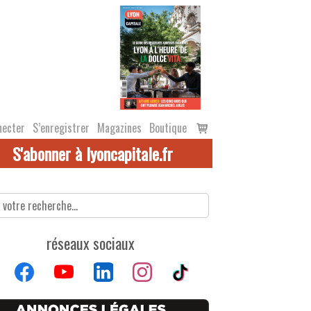
Voir
necter
S’enregistrer
Magazines
Boutique
le
S'abonner à lyoncapitale.fr
panier
réseaux sociaux