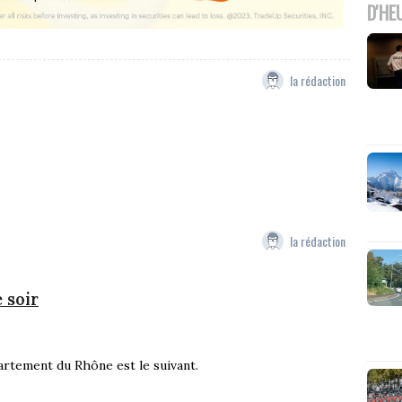
D'HE
la rédaction
la rédaction
 soir
partement du Rhône est le suivant.