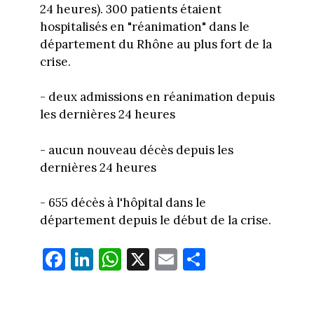
24 heures). 300 patients étaient
hospitalisés en "réanimation" dans le
département du Rhône au plus fort de la
crise.
- deux admissions en réanimation depuis
les dernières 24 heures
- aucun nouveau décès depuis les
dernières 24 heures
- 655 décès à l'hôpital dans le
département depuis le début de la crise.
Fa
Li
W
X
E
Pa
ce
nk
ha
m
rt
bo
ed
ts
ail
ag