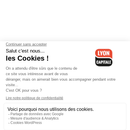
Contactez-nous
-
Mentions légales
-
CGV
-
Politique de
confidentialité
-
Gestion des cookies
-
Lyon Capitale TV
-
Archives
Lyon Capitale