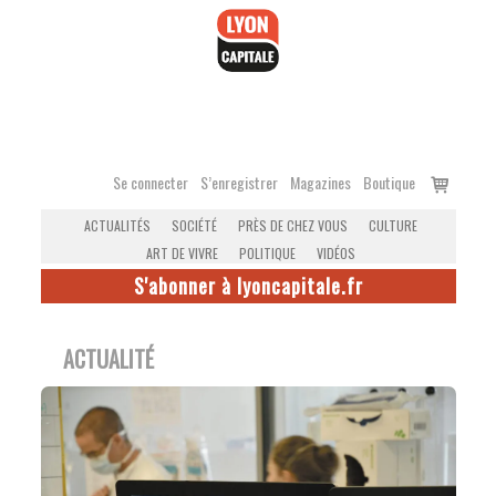
Accéder
au
contenu
Voir
Se connecter
S’enregistrer
Magazines
Boutique
le
ACTUALITÉS
SOCIÉTÉ
PRÈS DE CHEZ VOUS
CULTURE
panier
ART DE VIVRE
POLITIQUE
VIDÉOS
S'abonner à lyoncapitale.fr
ACTUALITÉ