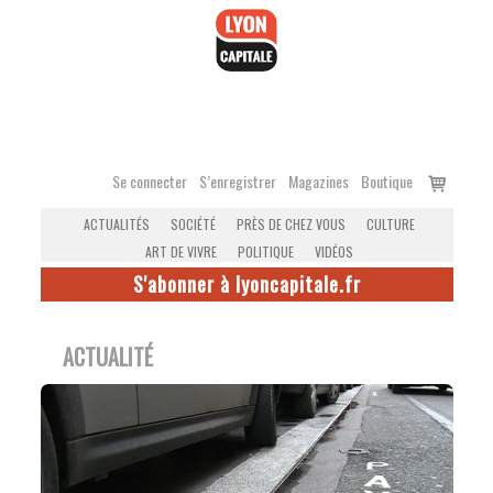
Accéder
au
contenu
Voir
Se connecter
S’enregistrer
Magazines
Boutique
le
ACTUALITÉS
SOCIÉTÉ
PRÈS DE CHEZ VOUS
CULTURE
panier
ART DE VIVRE
POLITIQUE
VIDÉOS
S'abonner à lyoncapitale.fr
ACTUALITÉ