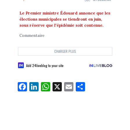
Le Premier ministre Édouard annonce que les
élections municipales se tiendront en juin,
sous réserve que l'épidémie soit contenue.
Commentaire
CHARGER PLUS
Add 24liveblog to your site
Fa
Li
W
X
E
Pa
ce
nk
ha
m
rt
bo
ed
ts
ail
ag
ok
In
Ap
er
p