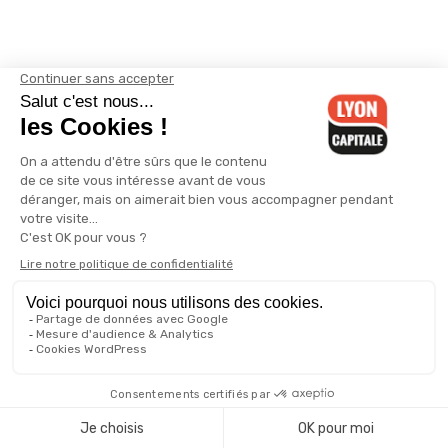
Contactez-nous
-
Mentions légales
-
CGV
-
Politique de
confidentialité
-
Gestion des cookies
-
Lyon Capitale TV
-
Archives
Lyon Capitale
Lyon Capitale - 51 avenue Maréchal Foch - CS 40091 - 69456 Lyon
Cedex 06