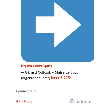
https://t.co/MPX6qx0NyL
— Gérard Collomb - Maire de Lyon
March 18, 2020
(@gerardcollomb)
Commentaire
la rédaction
il y a 6 ans