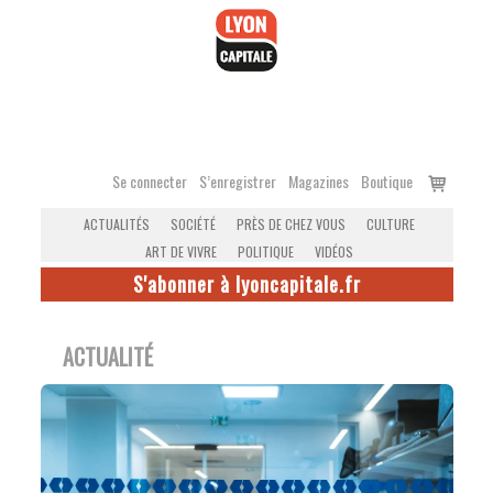
Accéder
au
contenu
Voir
Se connecter
S’enregistrer
Magazines
Boutique
le
ACTUALITÉS
SOCIÉTÉ
PRÈS DE CHEZ VOUS
CULTURE
panier
ART DE VIVRE
POLITIQUE
VIDÉOS
S'abonner à lyoncapitale.fr
ACTUALITÉ