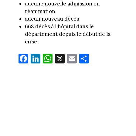
aucune nouvelle admission en
réanimation
aucun nouveau décès
668 décès à l'hôpital dans le
département depuis le début de la
crise
Fa
Li
W
X
E
Pa
ce
nk
ha
m
rt
bo
ed
ts
ail
ag
ok
In
Ap
er
p