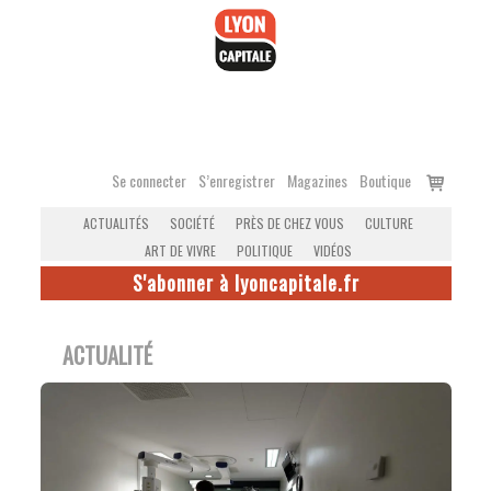
Accéder
au
contenu
Voir
Se connecter
S’enregistrer
Magazines
Boutique
le
ACTUALITÉS
SOCIÉTÉ
PRÈS DE CHEZ VOUS
CULTURE
panier
ART DE VIVRE
POLITIQUE
VIDÉOS
S'abonner à lyoncapitale.fr
ACTUALITÉ