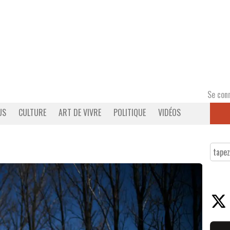
Se con
US
CULTURE
ART DE VIVRE
POLITIQUE
VIDÉOS