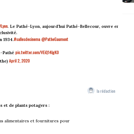
#Lyon
. Le Pathé-Lyon, aujourd’hui Pathé-Bellecour, ouvre en
lusivité.
#sallesdecinema
@PatheGaumont
n 1934.
pic.twitter.com/VEiQ14IgK0
x-Pathé
April 2, 2020
the)
la rédaction
s et de plants potagers :
ons alimentaires et fournitures pour