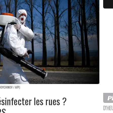
 DOYCHINOV / AFP)
ésinfecter les rues ?
D'HE
RS