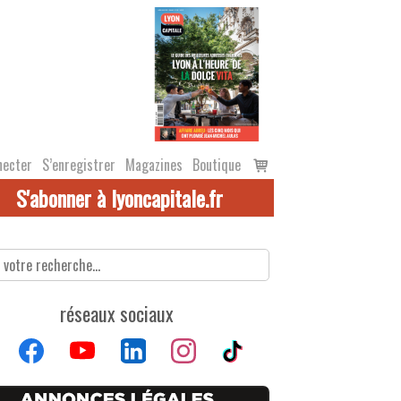
Voir
necter
S’enregistrer
Magazines
Boutique
le
S'abonner à lyoncapitale.fr
panier
réseaux sociaux