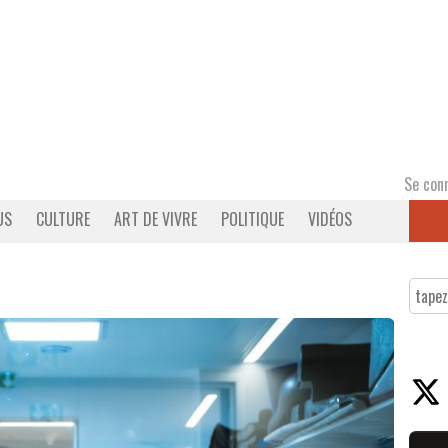
Se con
US
CULTURE
ART DE VIVRE
POLITIQUE
VIDÉOS