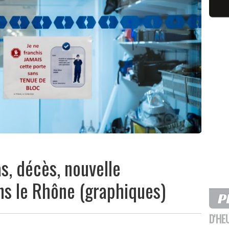
as, décès, nouvelle
ns le Rhône (graphiques)
D'HE