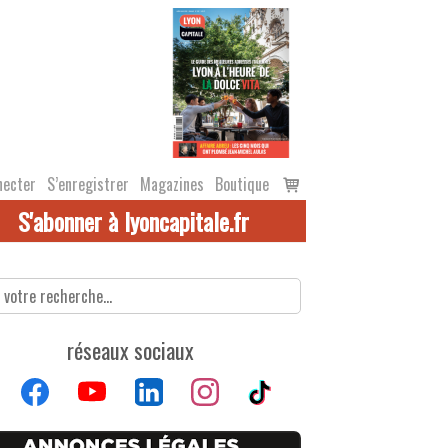
Voir
necter
S’enregistrer
Magazines
Boutique
le
S'abonner à lyoncapitale.fr
panier
réseaux sociaux