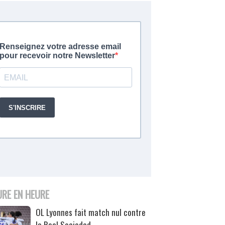
URE EN HEURE
OL Lyonnes fait match nul contre
la Real Sociedad