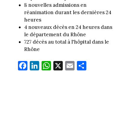
8 nouvelles admissions en
réanimation durant les dernières 24
heures
4 nouveaux décès en 24 heures dans
le département du Rhône
727 décès au total à l'hôpital dans le
Rhône
Fa
Li
W
X
E
Pa
ce
nk
ha
m
rt
bo
ed
ts
ail
ag
ok
In
Ap
er
p