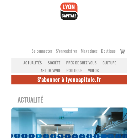
Accéder
au
contenu
Voir
Se connecter
S’enregistrer
Magazines
Boutique
le
ACTUALITÉS
SOCIÉTÉ
PRÈS DE CHEZ VOUS
CULTURE
panier
ART DE VIVRE
POLITIQUE
VIDÉOS
S'abonner à lyoncapitale.fr
ACTUALITÉ